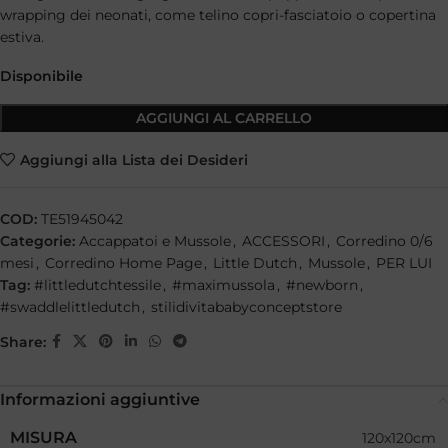
wrapping dei neonati, come telino copri-fasciatoio o copertina
estiva.
Disponibile
AGGIUNGI AL CARRELLO
Aggiungi alla Lista dei Desideri
COD:
TE51945042
Categorie:
Accappatoi e Mussole
,
ACCESSORI
,
Corredino 0/6
mesi
,
Corredino Home Page
,
Little Dutch
,
Mussole
,
PER LUI
Tag:
#littledutchtessile
,
#maximussola
,
#newborn
,
#swaddlelittledutch
,
stilidivitababyconceptstore
Share:
Informazioni aggiuntive
MISURA
120x120cm