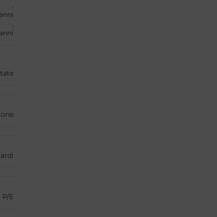
,
anni
,
anni
tate
tone
ardi
P/E