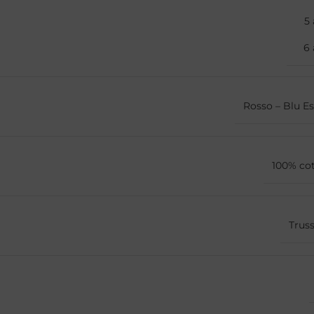
5 
6 
Rosso – Blu Es
100% co
Truss