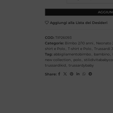
AGGIUN
Aggiungi alla Lista dei Desideri
COD:
TIP26093
Categorie:
Bimbo 2/10 anni
,
Neonato 
shirt e Polo
,
T-shirt e Polo
,
Trussardi 
Tag:
abbigliamentobimbo
,
bambino
,
new collection
,
polo
,
stilidivitababyc
trussardikid
,
trussardybaby
Share: