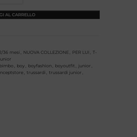
GI AL CARRELLO
2/36 mesi
,
NUOVA COLLEZIONE
,
PER LUI
,
T-
Junior
bimbo
,
boy
,
boyfashion
,
boyoutfit
,
junior
,
onceptstore
,
trussardi
,
trussardi junior
,