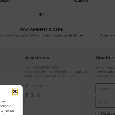
39,00
€
39,00
PAGAMENTI SICURI
Tramite Paypal e Carta di Credito gestita da Stripe.
Attentam
Assistenza
Novità e
Tel.: +39 328 957 0556
Entra a far
I
Mail: customercare@stilidivitababy.it
Iscriviti all
Orari: Lun – Ven | 10.00 – 19.00
promozioni 
CONTATTI
 per
nsenso a
portamento
Ho preso