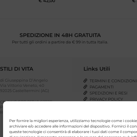
€
42,00
€
SPEDIZIONE IN 48H GRATUITA
Per tutti gli ordini a partire da € 99 in tutta Italia.
STILI DI VITA
Links Utili
di Giuseppina D’Angelo
TERMINI E CONDIZION
Via Vittorio Veneto, 40
PAGAMENTI
92025 Casteltermini (AG)
SPEDIZIONI E RESI
PRIVACY POLICY
CF: DNG GPP 85T48 G273P
COOKIE POLICY
P. IVA: 03023110848
REA: AG – 221948
Per fornire la migliori esperienza, utilizziamo tecnologie come i cookie
archiviare e/o accedere alle informazioni del dispositivo. Fornirci il co
queste tecnologie ci consentirà di elaborare i tuoi dati come il com