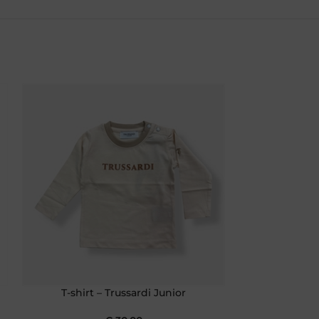
T-shirt – Trussardi Junior
T-shirt 