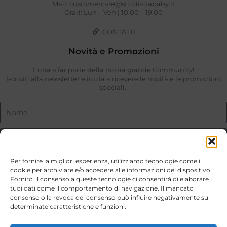
Mail: customercare@stilidivitababy.it
Orari: Lun – Ven | 10.00 – 19.00
CONTATTI
Novità e Promozioni
Entra a far parte della nostra grande Community!
Iscriviti alla newsletter e inizia a ricevere le novità e le promozioni
speciali.
Per fornire la migliori esperienza, utilizziamo tecnologie come i
cookie per archiviare e/o accedere alle informazioni del dispositivo.
Fornirci il consenso a queste tecnologie ci consentirà di elaborare i
Ho preso visione di quanto descritto nella
Privacy Policy
.
tuoi dati come il comportamento di navigazione. Il mancato
consenso o la revoca del consenso può influire negativamente su
ISCRIVIMI
determinate caratteristiche e funzioni.