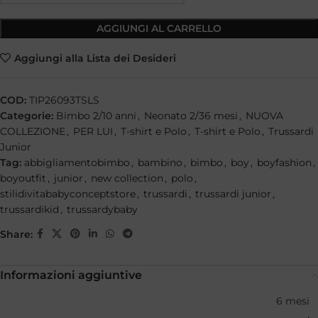
AGGIUNGI AL CARRELLO
Aggiungi alla Lista dei Desideri
COD:
TIP26093TSLS
Categorie:
Bimbo 2/10 anni
,
Neonato 2/36 mesi
,
NUOVA
COLLEZIONE
,
PER LUI
,
T-shirt e Polo
,
T-shirt e Polo
,
Trussardi
Junior
Tag:
abbigliamentobimbo
,
bambino
,
bimbo
,
boy
,
boyfashion
,
boyoutfit
,
junior
,
new collection
,
polo
,
stilidivitababyconceptstore
,
trussardi
,
trussardi junior
,
trussardikid
,
trussardybaby
Share:
Informazioni aggiuntive
6 mesi
,