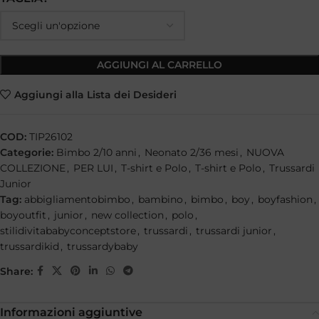
AGGIUNGI AL CARRELLO
Aggiungi alla Lista dei Desideri
COD:
TIP26102
Categorie:
Bimbo 2/10 anni
,
Neonato 2/36 mesi
,
NUOVA
COLLEZIONE
,
PER LUI
,
T-shirt e Polo
,
T-shirt e Polo
,
Trussardi
Junior
Tag:
abbigliamentobimbo
,
bambino
,
bimbo
,
boy
,
boyfashion
,
boyoutfit
,
junior
,
new collection
,
polo
,
stilidivitababyconceptstore
,
trussardi
,
trussardi junior
,
trussardikid
,
trussardybaby
Share:
Informazioni aggiuntive