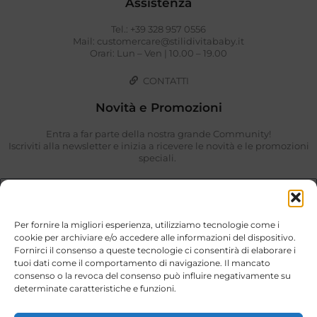
Assistenza
Tel.: +39 328 957 0556
Mail: customercare@stilidivitababy.it
Orari: Lun – Ven | 10.00 – 19.00
CONTATTI
Novità e Promozioni
Entra a far parte della nostra grande Community!
Iscriviti alla newsletter e inizia a ricevere le novità e le promozioni
speciali.
Per fornire la migliori esperienza, utilizziamo tecnologie come i
cookie per archiviare e/o accedere alle informazioni del dispositivo.
Fornirci il consenso a queste tecnologie ci consentirà di elaborare i
tuoi dati come il comportamento di navigazione. Il mancato
consenso o la revoca del consenso può influire negativamente su
determinate caratteristiche e funzioni.
Ho preso visione di quanto descritto nella
Privacy Policy
.