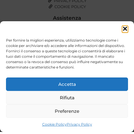
PRIVACY POLICY
COOKIE POLICY
Assistenza
Tel.: +39 328 957 0556
Mail: customercare@stilidivitababy.it
Orari: Lun – Ven | 10.00 – 19.00
Per fornire la migliori esperienza, utilizziamo tecnologie come i
cookie per archiviare e/o accedere alle informazioni del dispositivo.
CONTATTI
Fornirci il consenso a queste tecnologie ci consentirà di elaborare i
tuoi dati come il comportamento di navigazione. Il mancato
Novità e Promozioni
consenso o la revoca del consenso può influire negativamente su
determinate caratteristiche e funzioni.
Entra a far parte della nostra grande Community!
Iscriviti alla newsletter e inizia a ricevere le novità e le promozioni
speciali.
Accetta
Rifiuta
Preferenze
Cookie Policy
Privacy Policy