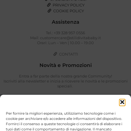
PRIVACY POLICY
COOKIE POLICY
Assistenza
Tel.: +39 328 957 0556
Mail: customercare@stilidivitababy.it
Orari: Lun – Ven | 10.00 – 19.00
CONTATTI
Novità e Promozioni
Entra a far parte della nostra grande Community!
Iscriviti alla newsletter e inizia a ricevere le novità e le promozioni
speciali.
Per fornire la migliori esperienza, utilizziamo tecnologie come i
cookie per archiviare e/o accedere alle informazioni del dispositivo.
Fornirci il consenso a queste tecnologie ci consentirà di elaborare i
tuoi dati come il comportamento di navigazione. Il mancato