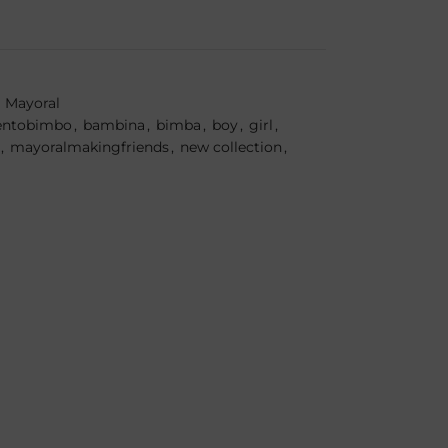
Mayoral
entobimbo
,
bambina
,
bimba
,
boy
,
girl
,
,
mayoralmakingfriends
,
new collection
,