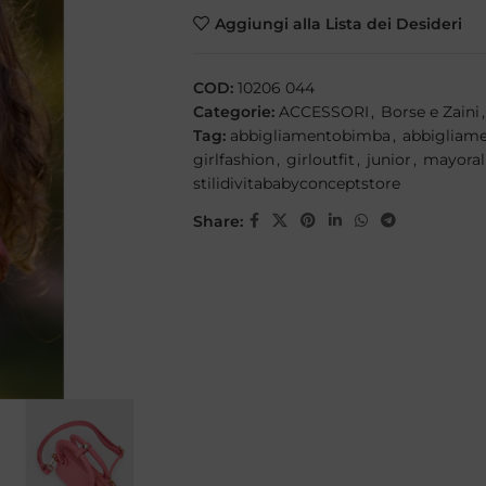
Aggiungi alla Lista dei Desideri
COD:
10206 044
Categorie:
ACCESSORI
,
Borse e Zaini
,
Tag:
abbigliamentobimba
,
abbigliam
girlfashion
,
girloutfit
,
junior
,
mayoral
stilidivitababyconceptstore
Share: