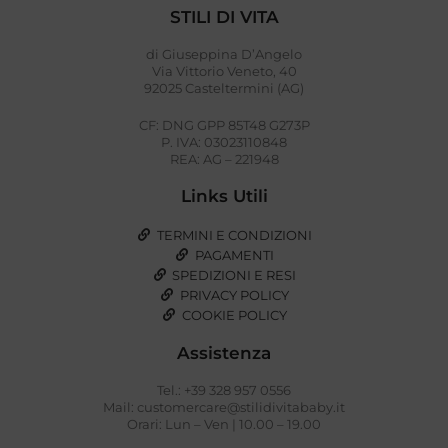
STILI DI VITA
di Giuseppina D’Angelo
Via Vittorio Veneto, 40
92025 Casteltermini (AG)
CF: DNG GPP 85T48 G273P
P. IVA: 03023110848
REA: AG – 221948
Links Utili
TERMINI E CONDIZIONI
PAGAMENTI
SPEDIZIONI E RESI
PRIVACY POLICY
COOKIE POLICY
Assistenza
Tel.: +39 328 957 0556
Mail: customercare@stilidivitababy.it
Orari: Lun – Ven | 10.00 – 19.00