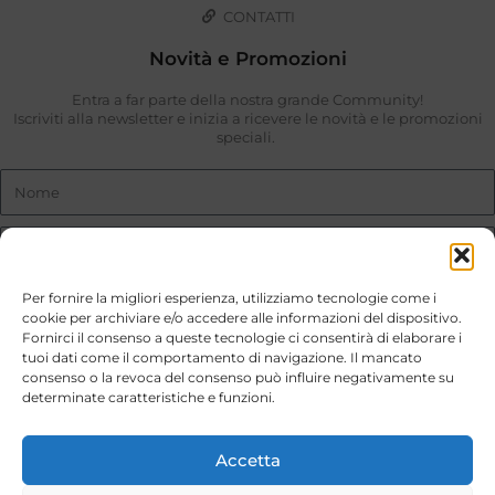
CONTATTI
Novità e Promozioni
Entra a far parte della nostra grande Community!
Iscriviti alla newsletter e inizia a ricevere le novità e le promozioni
speciali.
Per fornire la migliori esperienza, utilizziamo tecnologie come i
cookie per archiviare e/o accedere alle informazioni del dispositivo.
Fornirci il consenso a queste tecnologie ci consentirà di elaborare i
Ho preso visione di quanto descritto nella
Privacy Policy
.
tuoi dati come il comportamento di navigazione. Il mancato
consenso o la revoca del consenso può influire negativamente su
ISCRIVIMI
determinate caratteristiche e funzioni.
Stili di Vita © 2026. Tutti i diritti riservati
Accetta
Sito internet realizzato da
ED-Vision.it