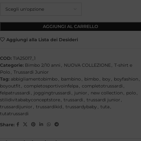
AGGIUNGI AL CARRELLO
Aggiungi alla Lista dei Desideri
COD:
TIA25017_1
Categorie:
Bimbo 2/10 anni
,
NUOVA COLLEZIONE
,
T-shirt e
Polo
,
Trussardi Junior
Tag:
abbigliamentobimbo
,
bambino
,
bimbo
,
boy
,
boyfashion
,
boyoutfit
,
completosportivoinfelpa
,
completotrussardi
,
felpatrussardi
,
joggingtrussardi
,
junior
,
new collection
,
polo
,
stilidivitababyconceptstore
,
trussardi
,
trussardi junior
,
trussardijunior
,
trussardikid
,
trussardybaby
,
tuta
,
tutatrussardi
Share: