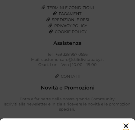
TERMINI E CONDIZIONI
PAGAMENTI
SPEDIZIONI E RESI
PRIVACY POLICY
COOKIE POLICY
Assistenza
Tel.: +39 328 957 0556
Mail: customercare@stilidivitababy.it
Orari: Lun – Ven | 10.00 – 19.00
CONTATTI
Novità e Promozioni
Entra a far parte della nostra grande Community!
Iscriviti alla newsletter e inizia a ricevere le novità e le promozioni
speciali.