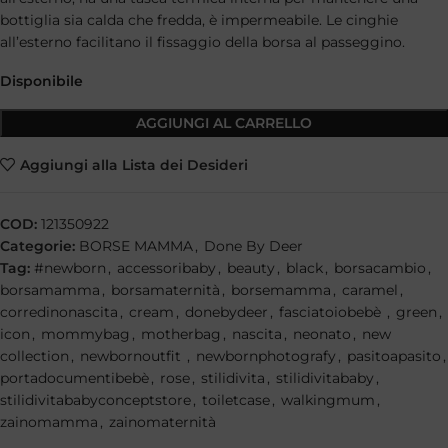
bottiglia sia calda che fredda, è impermeabile. Le cinghie
all’esterno facilitano il fissaggio della borsa al passeggino.
Disponibile
AGGIUNGI AL CARRELLO
Aggiungi alla Lista dei Desideri
COD:
121350922
Categorie:
BORSE MAMMA
,
Done By Deer
Tag:
#newborn
,
accessoribaby
,
beauty
,
black
,
borsacambio
,
borsamamma
,
borsamaternità
,
borsemamma
,
caramel
,
corredinonascita
,
cream
,
donebydeer
,
fasciatoiobebè
,
green
,
icon
,
mommybag
,
motherbag
,
nascita
,
neonato
,
new
collection
,
newbornoutfit
,
newbornphotografy
,
pasitoapasito
,
portadocumentibebè
,
rose
,
stilidivita
,
stilidivitababy
,
stilidivitababyconceptstore
,
toiletcase
,
walkingmum
,
zainomamma
,
zainomaternità