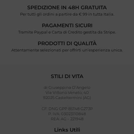
SPEDIZIONE IN 48H GRATUITA
Per tutti gli ordini a partire da € 99 in tutta Italia.
PAGAMENTI SICURI
Tramite Paypal e Carta di Credito gestita da Stripe.
PRODOTTI DI QUALITÀ
Attentamente selezionati per offrirti un’esperienza unica.
STILI DI VITA
di Giuseppina D’Angelo
Via Vittorio Veneto, 40
92025 Casteltermini (AG)
CF: DNG GPP 85T48 G273P
P. IVA: 03023110848
REA: AG – 221948
Links Utili