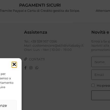
PAGAMENTI SICURI
Tramite Paypal e Carta di Credito gestita da Stripe.
Attentam
Assistenza
Novità e
Tel.: +39 328 957 0556
Entra a far
I
Mail: customercare@stilidivitababy.it
Iscriviti all
Orari: Lun – Ven | 10.00 – 19.00
promozioni 
CONTATTI
 per
nsenso a
portamento
Ho preso
uire
enze