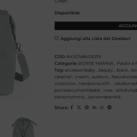
Green.
Disponibile
AGGIUN
Aggiungi alla Lista dei Desideri
COD:
8435748603039
Categorie:
BORSE MAMMA
,
Pasito a 
Tag:
accessoribaby
,
beauty
,
black
,
bo
caramel
,
cream
,
ewborn
,
fasciatoio
collection
,
newbornoutfit
,
newbornp
portadocumentibebè
,
rose
,
stilidivi
zainomamma
,
zainomaternità
Share: