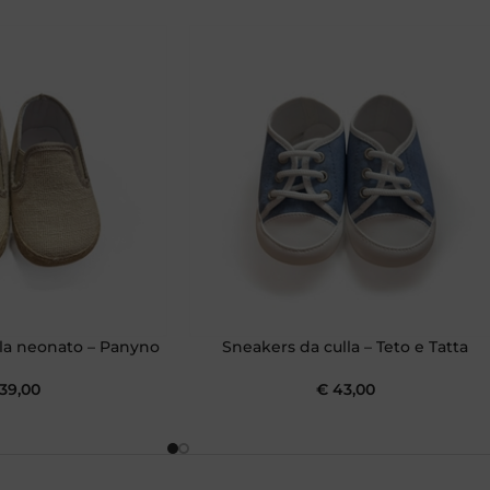
lla neonato – Panyno
Sneakers da culla – Teto e Tatta
39,00
€
43,00