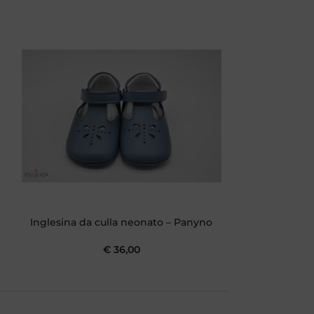
Inglesina da culla neonato – Panyno
Mocassino da 
€
36,00