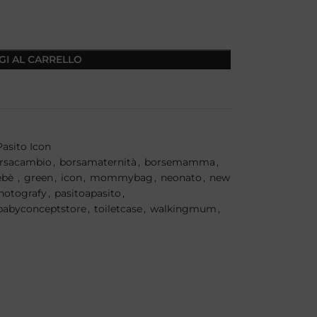
GI AL CARRELLO
Pasito Icon
rsacambio
,
borsamaternità
,
borsemamma
,
bebè
,
green
,
icon
,
mommybag
,
neonato
,
new
hotografy
,
pasitoapasito
,
tababyconceptstore
,
toiletcase
,
walkingmum
,