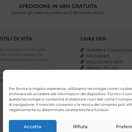
SPEDIZIONE IN 48H GRATUITA
Per tutti gli ordini a partire da € 99 in tutta Italia.
STILI DI VITA
Links Utili
di Giuseppina D’Angelo
TERMINI E CONDIZION
Via Vittorio Veneto, 40
PAGAMENTI
92025 Casteltermini (AG)
SPEDIZIONI E RESI
PRIVACY POLICY
CF: DNG GPP 85T48 G273P
COOKIE POLICY
P. IVA: 03023110848
REA: AG – 221948
Per fornire la migliori esperienza, utilizziamo tecnologie come i cookie
archiviare e/o accedere alle informazioni del dispositivo. Fornirci il co
queste tecnologie ci consentirà di elaborare i tuoi dati come il com
di navigazione. Il mancato consenso o la revoca del consenso può infl
negativamente su determinate caratteristiche e funzioni.
Accetta
Rifiuta
Prefer