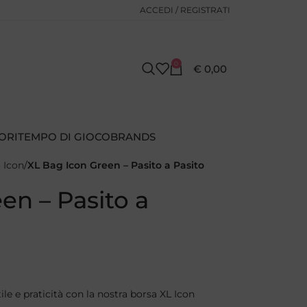
ACCEDI / REGISTRATI
0
€
0,00
ORI
TEMPO DI GIOCO
BRANDS
o Icon
XL Bag Icon Green – Pasito a Pasito
en – Pasito a
ile e praticità con la nostra borsa XL Icon