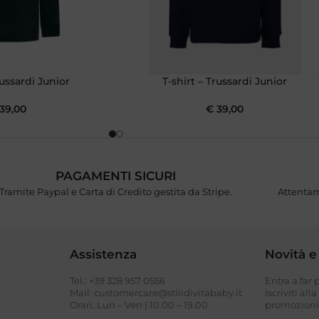
russardi Junior
T-shirt – Trussardi Junior
39,00
€
39,00
PAGAMENTI SICURI
Tramite Paypal e Carta di Credito gestita da Stripe.
Attentam
Assistenza
Novità e
Tel.: +39 328 957 0556
Entra a far
I
Mail: customercare@stilidivitababy.it
Iscriviti all
Orari: Lun – Ven | 10.00 – 19.00
promozioni 