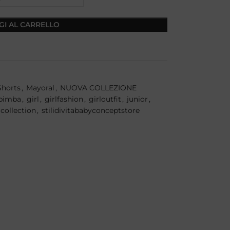
GI AL CARRELLO
Shorts
,
Mayoral
,
NUOVA COLLEZIONE
bimba
,
girl
,
girlfashion
,
girloutfit
,
junior
,
collection
,
stilidivitababyconceptstore