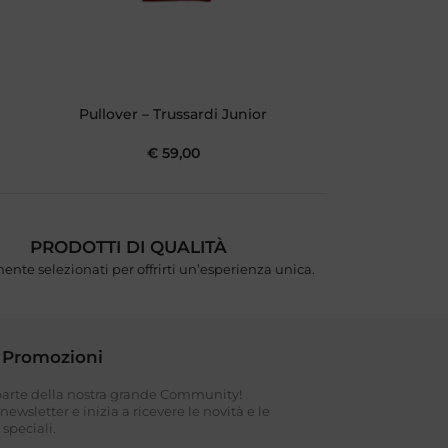
Pullover – Trussardi Junior
Dolcevita
€
59,00
PRODOTTI DI QUALITÀ
ente selezionati per offrirti un’esperienza unica.
 Promozioni
 parte della nostra grande Community!
a newsletter e inizia a ricevere le novità e le
speciali.