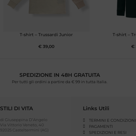
T-shirt – Trussardi Junior
T-shirt – T
€
39,00
€
SPEDIZIONE IN 48H GRATUITA
Per tutti gli ordini a partire da € 99 in tutta Italia.
STILI DI VITA
Links Utili
di Giuseppina D’Angelo
TERMINI E CONDIZION
Via Vittorio Veneto, 40
PAGAMENTI
92025 Casteltermini (AG)
SPEDIZIONI E RESI