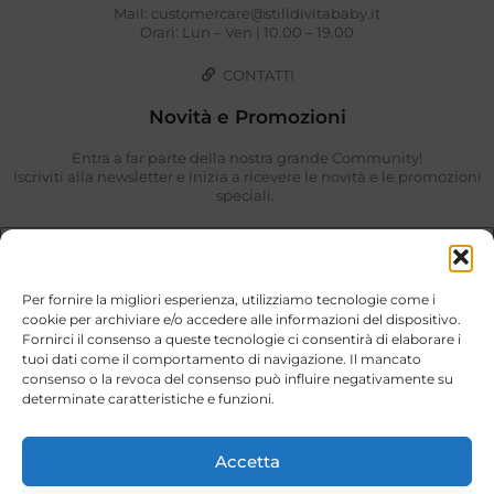
Mail: customercare@stilidivitababy.it
Orari: Lun – Ven | 10.00 – 19.00
CONTATTI
Novità e Promozioni
Entra a far parte della nostra grande Community!
Iscriviti alla newsletter e inizia a ricevere le novità e le promozioni
speciali.
Per fornire la migliori esperienza, utilizziamo tecnologie come i
cookie per archiviare e/o accedere alle informazioni del dispositivo.
Fornirci il consenso a queste tecnologie ci consentirà di elaborare i
tuoi dati come il comportamento di navigazione. Il mancato
consenso o la revoca del consenso può influire negativamente su
determinate caratteristiche e funzioni.
Ho preso visione di quanto descritto nella
Privacy Policy
.
ISCRIVIMI
Accetta