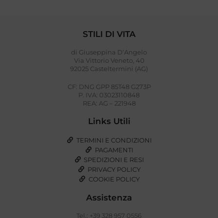
STILI DI VITA
di Giuseppina D’Angelo
Via Vittorio Veneto, 40
92025 Casteltermini (AG)
CF: DNG GPP 85T48 G273P
P. IVA: 03023110848
REA: AG – 221948
Links Utili
TERMINI E CONDIZIONI
PAGAMENTI
SPEDIZIONI E RESI
PRIVACY POLICY
COOKIE POLICY
Assistenza
Tel.: +39 328 957 0556