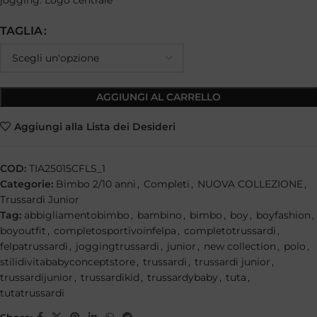
jogging. Logo centrale
TAGLIA
AGGIUNGI AL CARRELLO
Aggiungi alla Lista dei Desideri
COD:
TIA25015CFLS_1
Categorie:
Bimbo 2/10 anni
,
Completi
,
NUOVA COLLEZIONE
,
Trussardi Junior
Tag:
abbigliamentobimbo
,
bambino
,
bimbo
,
boy
,
boyfashion
,
boyoutfit
,
completosportivoinfelpa
,
completotrussardi
,
felpatrussardi
,
joggingtrussardi
,
junior
,
new collection
,
polo
,
stilidivitababyconceptstore
,
trussardi
,
trussardi junior
,
trussardijunior
,
trussardikid
,
trussardybaby
,
tuta
,
tutatrussardi