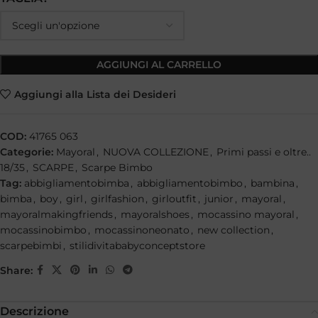
AGGIUNGI AL CARRELLO
Aggiungi alla Lista dei Desideri
COD:
41765 063
Categorie:
Mayoral
,
NUOVA COLLEZIONE
,
Primi passi e oltre..
18/35
,
SCARPE
,
Scarpe Bimbo
Tag:
abbigliamentobimba
,
abbigliamentobimbo
,
bambina
,
bimba
,
boy
,
girl
,
girlfashion
,
girloutfit
,
junior
,
mayoral
,
mayoralmakingfriends
,
mayoralshoes
,
mocassino mayoral
,
mocassinobimbo
,
mocassinoneonato
,
new collection
,
scarpebimbi
,
stilidivitababyconceptstore
Share:
Descrizione