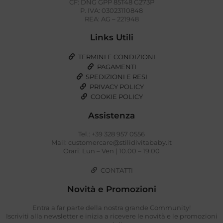
CF: DNG GPP 85T48 G273P
P. IVA: 03023110848
REA: AG – 221948
Links Utili
TERMINI E CONDIZIONI
PAGAMENTI
SPEDIZIONI E RESI
PRIVACY POLICY
COOKIE POLICY
Assistenza
Tel.: +39 328 957 0556
Mail: customercare@stilidivitababy.it
Orari: Lun – Ven | 10.00 – 19.00
CONTATTI
Novità e Promozioni
Entra a far parte della nostra grande Community!
Iscriviti alla newsletter e inizia a ricevere le novità e le promozioni