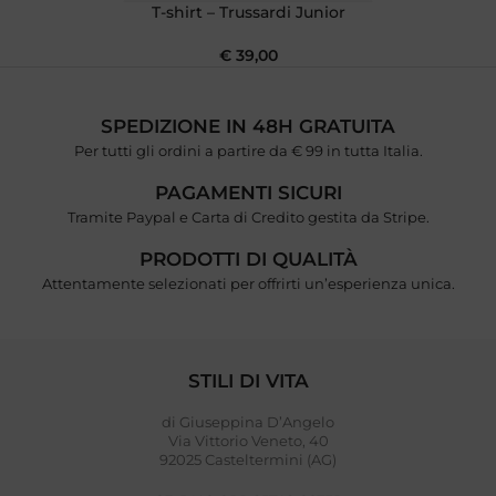
T-shirt – Trussardi Junior
€
39,00
SPEDIZIONE IN 48H GRATUITA
Per tutti gli ordini a partire da € 99 in tutta Italia.
PAGAMENTI SICURI
Tramite Paypal e Carta di Credito gestita da Stripe.
PRODOTTI DI QUALITÀ
Attentamente selezionati per offrirti un’esperienza unica.
STILI DI VITA
di Giuseppina D’Angelo
Via Vittorio Veneto, 40
92025 Casteltermini (AG)