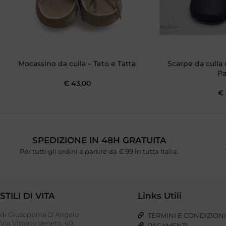
Mocassino da culla – Teto e Tatta
Scarpe da culla 
P
€
43,00
€
SPEDIZIONE IN 48H GRATUITA
Per tutti gli ordini a partire da € 99 in tutta Italia.
STILI DI VITA
Links Utili
di Giuseppina D’Angelo
TERMINI E CONDIZION
Via Vittorio Veneto, 40
PAGAMENTI