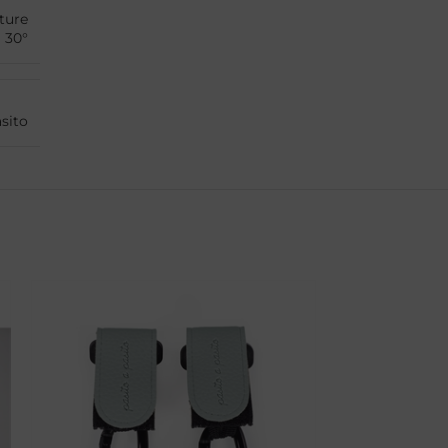
ture
a 30°
asito