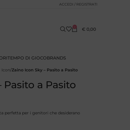
ACCEDI / REGISTRATI
0
€
0,00
ORI
TEMPO DI GIOCO
BRANDS
o Icon
Zaino Icon Sky – Pasito a Pasito
 Pasito a Pasito
lta perfetta per i genitori che desiderano