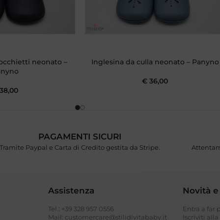
occhietti neonato –
Inglesina da culla neonato – Panyno
anyno
€
36,00
38,00
PAGAMENTI SICURI
Tramite Paypal e Carta di Credito gestita da Stripe.
Attentam
Assistenza
Novità e
Tel.: +39 328 957 0556
Entra a far
I
Mail: customercare@stilidivitababy.it
Iscriviti all