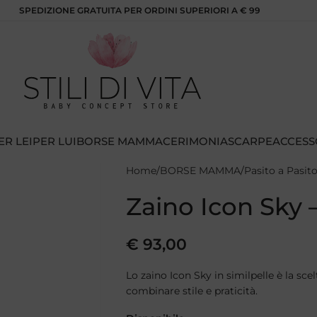
SPEDIZIONE GRATUITA PER ORDINI SUPERIORI A € 99
ER LEI
PER LUI
BORSE MAMMA
CERIMONIA
SCARPE
ACCESS
Home
BORSE MAMMA
Pasito a Pasit
Zaino Icon Sky –
€
93,00
Lo zaino Icon Sky in similpelle è la sce
combinare stile e praticità.