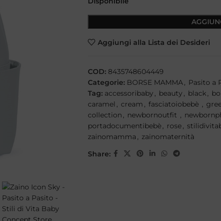
Disponibile
AGGIUN
Aggiungi alla Lista dei Desideri
COD:
8435748604449
Categorie:
BORSE MAMMA
,
Pasito a 
Tag:
accessoribaby
,
beauty
,
black
,
bo
caramel
,
cream
,
fasciatoiobebè
,
gre
collection
,
newbornoutfit
,
newbornp
portadocumentibebè
,
rose
,
stilidivi
zainomamma
,
zainomaternità
Share: