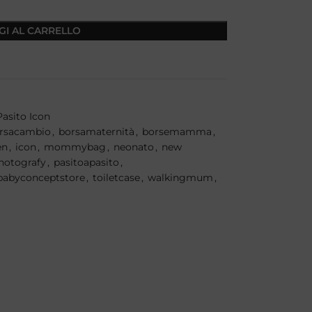
GI AL CARRELLO
Pasito Icon
rsacambio
,
borsamaternità
,
borsemamma
,
en
,
icon
,
mommybag
,
neonato
,
new
hotografy
,
pasitoapasito
,
tababyconceptstore
,
toiletcase
,
walkingmum
,