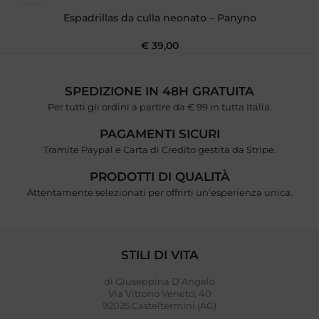
Espadrillas da culla neonato – Panyno
€
39,00
SPEDIZIONE IN 48H GRATUITA
Per tutti gli ordini a partire da € 99 in tutta Italia.
PAGAMENTI SICURI
Tramite Paypal e Carta di Credito gestita da Stripe.
PRODOTTI DI QUALITÀ
Attentamente selezionati per offrirti un’esperienza unica.
STILI DI VITA
di Giuseppina D’Angelo
Via Vittorio Veneto, 40
92025 Casteltermini (AG)