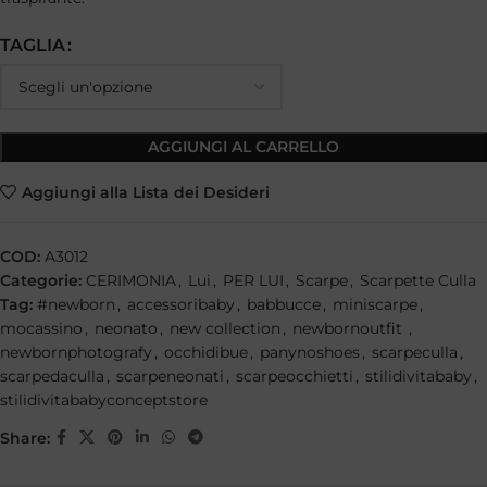
TAGLIA
AGGIUNGI AL CARRELLO
Aggiungi alla Lista dei Desideri
COD:
A3012
Categorie:
CERIMONIA
,
Lui
,
PER LUI
,
Scarpe
,
Scarpette Culla
Tag:
#newborn
,
accessoribaby
,
babbucce
,
miniscarpe
,
mocassino
,
neonato
,
new collection
,
newbornoutfit
,
newbornphotografy
,
occhidibue
,
panynoshoes
,
scarpeculla
,
scarpedaculla
,
scarpeneonati
,
scarpeocchietti
,
stilidivitababy
,
stilidivitababyconceptstore
Share: