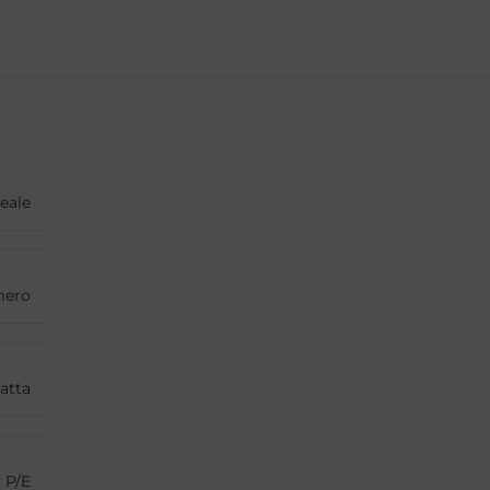
eale
mero
Tatta
P/E