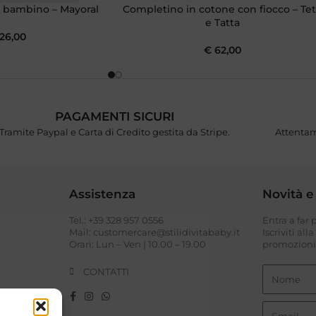
 bambino – Mayoral
Completino in cotone con fiocco – Te
e Tatta
26,00
€
62,00
PAGAMENTI SICURI
Tramite Paypal e Carta di Credito gestita da Stripe.
Attentam
Assistenza
Novità e
Tel.: +39 328 957 0556
Entra a far
I
Mail: customercare@stilidivitababy.it
Iscriviti all
Orari: Lun – Ven | 10.00 – 19.00
promozioni 
CONTATTI