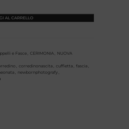
GI AL CARRELLO
ppelli e Fasce
,
CERIMONIA
,
NUOVA
orredino
,
corredinonascita
,
cuffietta
,
fascia
,
neonata
,
newbornphotografy
,
a