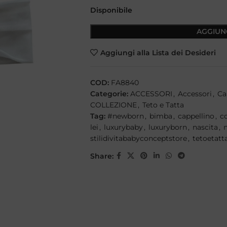
Disponibile
AGGIUN
Aggiungi alla Lista dei Desideri
COD:
FA8840
Categorie:
ACCESSORI
,
Accessori
,
Ca
COLLEZIONE
,
Teto e Tatta
Tag:
#newborn
,
bimba
,
cappellino
,
c
lei
,
luxurybaby
,
luxuryborn
,
nascita
,
stilidivitababyconceptstore
,
tetoetatt
Share: