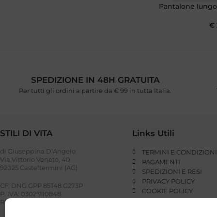
Pantalone lungo
€
SPEDIZIONE IN 48H GRATUITA
Per tutti gli ordini a partire da € 99 in tutta Italia.
STILI DI VITA
Links Utili
di Giuseppina D’Angelo
TERMINI E CONDIZION
Via Vittorio Veneto, 40
PAGAMENTI
92025 Casteltermini (AG)
SPEDIZIONI E RESI
PRIVACY POLICY
CF: DNG GPP 85T48 G273P
COOKIE POLICY
P. IVA: 03023110848
REA: AG – 221948