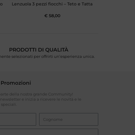
to
Lenzuola 3 pezzi fiocchi – Teto e Tatta
Fascia in cot
€
58,00
PRODOTTI DI QUALITÀ
ente selezionati per offrirti un’esperienza unica.
 Promozioni
 parte della nostra grande Community!
a newsletter e inizia a ricevere le novità e le
speciali.