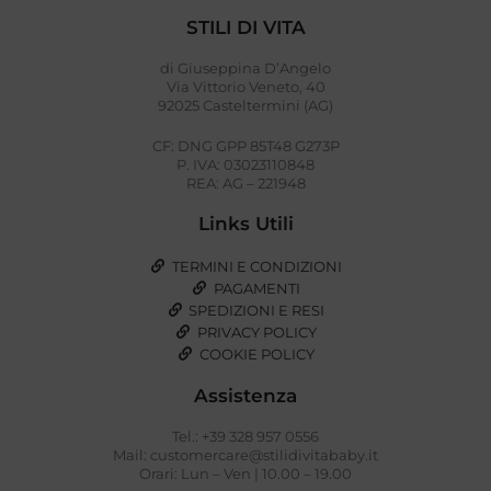
STILI DI VITA
di Giuseppina D’Angelo
Via Vittorio Veneto, 40
92025 Casteltermini (AG)
CF: DNG GPP 85T48 G273P
P. IVA: 03023110848
REA: AG – 221948
Links Utili
TERMINI E CONDIZIONI
PAGAMENTI
SPEDIZIONI E RESI
PRIVACY POLICY
COOKIE POLICY
Assistenza
Tel.: +39 328 957 0556
Mail: customercare@stilidivitababy.it
Orari: Lun – Ven | 10.00 – 19.00