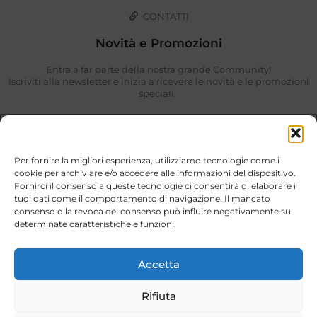
CONTATTI
Novità e Promozioni
Entra a far parte della nostra grande Community!
Iscriviti alla newsletter e inizia a ricevere le novità e le promozioni
speciali.
Per fornire la migliori esperienza, utilizziamo tecnologie come i
cookie per archiviare e/o accedere alle informazioni del dispositivo.
Fornirci il consenso a queste tecnologie ci consentirà di elaborare i
tuoi dati come il comportamento di navigazione. Il mancato
consenso o la revoca del consenso può influire negativamente su
determinate caratteristiche e funzioni.
Ho preso visione di quanto descritto nella
Privacy Policy
.
ISCRIVIMI
Accetta
Rifiuta
Stili di Vita © 2026. Tutti i diritti riservati