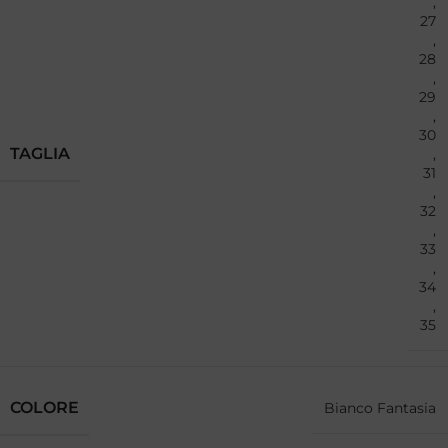
,
27
,
28
,
29
,
30
TAGLIA
,
31
,
32
,
33
,
34
,
35
COLORE
Bianco Fantasia