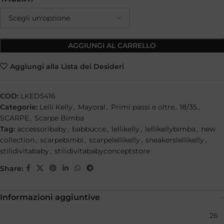
AGGIUNGI AL CARRELLO
Aggiungi alla Lista dei Desideri
COD:
LKED5416
Categorie:
Lelli Kelly
,
Mayoral
,
Primi passi e oltre.. 18/35
,
SCARPE
,
Scarpe Bimba
Tag:
accessoribaby
,
babbucce
,
lellikelly
,
lellikellybimba
,
new
collection
,
scarpebimbi
,
scarpelellikelly
,
sneakerslellikelly
,
stilidivitababy
,
stilidivitababyconceptstore
Share:
Informazioni aggiuntive
26