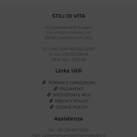
STILI DI VITA
di Giuseppina D’Angelo
Via Vittorio Veneto, 40
92025 Casteltermini (AG)
CF: DNG GPP 85T48 G273P
P. IVA: 03023110848
REA: AG – 221948
Links Utili
TERMINI E CONDIZIONI
PAGAMENTI
SPEDIZIONI E RESI
PRIVACY POLICY
COOKIE POLICY
Assistenza
Tel.: +39 328 957 0556
Mail: customercare@stilidivitababy.it