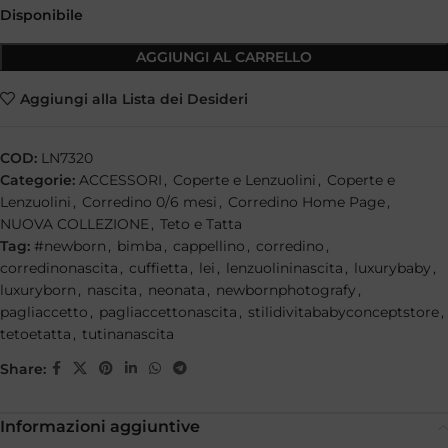
Disponibile
AGGIUNGI AL CARRELLO
Aggiungi alla Lista dei Desideri
COD:
LN7320
Categorie:
ACCESSORI
,
Coperte e Lenzuolini
,
Coperte e
Lenzuolini
,
Corredino 0/6 mesi
,
Corredino Home Page
,
NUOVA COLLEZIONE
,
Teto e Tatta
Tag:
#newborn
,
bimba
,
cappellino
,
corredino
,
corredinonascita
,
cuffietta
,
lei
,
lenzuolininascita
,
luxurybaby
,
luxuryborn
,
nascita
,
neonata
,
newbornphotografy
,
pagliaccetto
,
pagliaccettonascita
,
stilidivitababyconceptstore
,
tetoetatta
,
tutinanascita
Share:
Informazioni aggiuntive