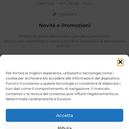
Orari: Lun – Ven | 10.00 – 19.00
CONTATTI
Novità e Promozioni
Entra a far parte della nostra grande Community!
Iscriviti alla newsletter e inizia a ricevere le novità e le promozioni
speciali.
Per fornire la migliori esperienza, utilizziamo tecnologie come i
cookie per archiviare e/o accedere alle informazioni del dispositivo.
Fornirci il consenso a queste tecnologie ci consentirà di elaborare i
tuoi dati come il comportamento di navigazione. Il mancato
consenso o la revoca del consenso può influire negativamente su
determinate caratteristiche e funzioni.
Ho preso visione di quanto descritto nella
Privacy Policy
.
ISCRIVIMI
Accetta
Rifiuta
Stili di Vita © 2026. Tutti i diritti riservati