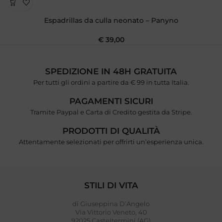
Espadrillas da culla neonato – Panyno
€
39,00
SPEDIZIONE IN 48H GRATUITA
Per tutti gli ordini a partire da € 99 in tutta Italia.
PAGAMENTI SICURI
Tramite Paypal e Carta di Credito gestita da Stripe.
PRODOTTI DI QUALITÀ
Attentamente selezionati per offrirti un’esperienza unica.
STILI DI VITA
di Giuseppina D’Angelo
Via Vittorio Veneto, 40
92025 Casteltermini (AG)