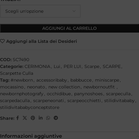
AGGIUNGI AL CARRELLO
Aggiungi alla Lista dei Desideri
COD:
SC7490
Categorie:
CERIMONIA
,
Lui
,
PER LUI
,
Scarpe
,
SCARPE
,
Scarpette Culla
Tag:
#newborn
,
accessoribaby
,
babbucce
,
miniscarpe
,
mocassino
,
neonato
,
new collection
,
newbornoutfit
,
newbornphotografy
,
occhidibue
,
panynoshoes
,
scarpeculla
,
scarpedaculla
,
scarpeneonati
,
scarpeocchietti
,
stilidivitababy
,
stilidivitababyconceptstore
Share:
Informazioni aggiuntive