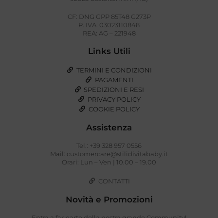
CF: DNG GPP 85T48 G273P
P. IVA: 03023110848
REA: AG – 221948
Links Utili
TERMINI E CONDIZIONI
PAGAMENTI
SPEDIZIONI E RESI
PRIVACY POLICY
COOKIE POLICY
Assistenza
Tel.: +39 328 957 0556
Mail: customercare@stilidivitababy.it
Orari: Lun – Ven | 10.00 – 19.00
CONTATTI
Novità e Promozioni
Entra a far parte della nostra grande Community!