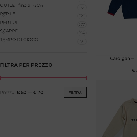
OUTLET fino al -50%
10
PER LEI
720
PER LUI
377
SCARPE
194
TEMPO DI GIOCO
15
Cardigan – T
FILTRA PER PREZZO
€
Prezzo:
€ 50
—
€ 70
FILTRA