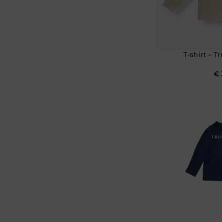
T-shirt – T
€