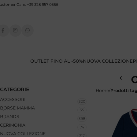
ustomer Care: +39 328 957 0556
OUTLET FINO AL -50%
NUOVA COLLEZIONE
P
CATEGORIE
Home
Prodotti ta
ACCESSORI
320
BORSE MAMMA
55
BRANDS
398
CERIMONIA
74
NUOVA COLLEZIONE
317