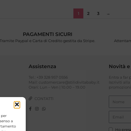
1
2
3
→
PAGAMENTI SICURI
Tramite Paypal e Carta di Credito gestita da Stripe.
Attentam
Assistenza
Novità e
Tel.: +39 328 957 0556
Entra a far
I
Mail: customercare@stilidivitababy.it
Iscriviti all
Orari: Lun – Ven | 10.00 – 19.00
promozioni 
CONTATTI
 per
nsenso a
portamento
Ho preso