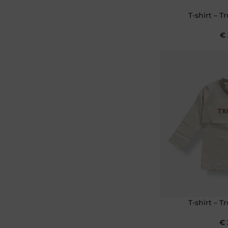
T-shirt – T
€
T-shirt – T
€