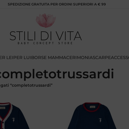
SPEDIZIONE GRATUITA PER ORDINI SUPERIORI A € 99
ER LEI
PER LUI
BORSE MAMMA
CERIMONIA
SCARPE
ACCESS
completotrussardi
ggati “completotrussardi”