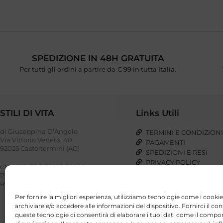
SPEDIZIONE IN 48H GRATUITA
Per tutti gli ordini a partire da € 99 in tutta Italia.
STILI DI VITA
Links Utili
di Giuseppina D’Angelo
TERMINI E CONDIZION
Via Vittorio Veneto, 40
PAGAMENTI
92025 Casteltermini (AG)
SPEDIZIONI E RESI
PRIVACY POLICY
CF: DNG GPP 85T48 G273P
COOKIE POLICY
P. IVA: 03023110848
REA: AG – 221948
Per fornire la migliori esperienza, utilizziamo tecnologie come i cookie
archiviare e/o accedere alle informazioni del dispositivo. Fornirci il co
queste tecnologie ci consentirà di elaborare i tuoi dati come il com