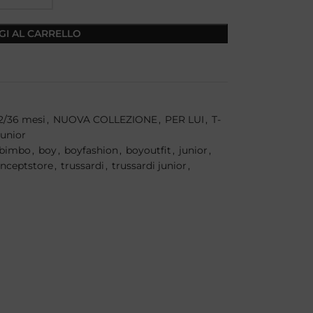
GI AL CARRELLO
2/36 mesi
,
NUOVA COLLEZIONE
,
PER LUI
,
T-
Junior
bimbo
,
boy
,
boyfashion
,
boyoutfit
,
junior
,
onceptstore
,
trussardi
,
trussardi junior
,