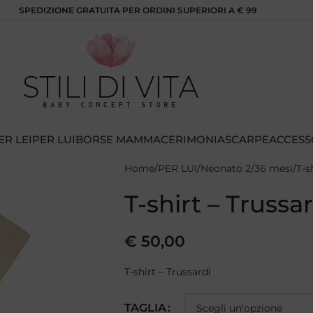
SPEDIZIONE GRATUITA PER ORDINI SUPERIORI A € 99
ER LEI
PER LUI
BORSE MAMMA
CERIMONIA
SCARPE
ACCESS
Home
PER LUI
Neonato 2/36 mesi
T-s
T-shirt – Trussa
€
50,00
T-shirt – Trussardi
TAGLIA