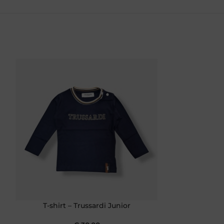
T-shirt – Trussardi Junior
Completo sport