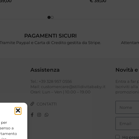
39,00
€
39,00
PAGAMENTI SICURI
Tramite Paypal e Carta di Credito gestita da Stripe.
Attentam
Assistenza
Novità e
Tel.: +39 328 957 0556
Entra a far
I
Mail: customercare@stilidivitababy.it
Iscriviti all
Orari: Lun – Ven | 10.00 – 19.00
promozioni 
CONTATTI
 per
nsenso a
portamento
Ho preso