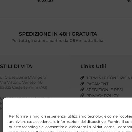
€
23,00
€
SPEDIZIONE IN 48H GRATUITA
Per tutti gli ordini a partire da € 99 in tutta Italia.
STILI DI VITA
Links Utili
di Giuseppina D’Angelo
TERMINI E CONDIZION
Via Vittorio Veneto, 40
PAGAMENTI
92025 Casteltermini (AG)
SPEDIZIONI E RESI
PRIVACY POLICY
CF: DNG GPP 85T48 G273P
COOKIE POLICY
P. IVA: 03023110848
REA: AG – 221948
Per fornire la migliori esperienza, utilizziamo tecnologie come i cookie
archiviare e/o accedere alle informazioni del dispositivo. Fornirci il co
queste tecnologie ci consentirà di elaborare i tuoi dati come il com