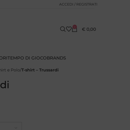
ACCEDI / REGISTRATI
0
€
0,00
ORI
TEMPO DI GIOCO
BRANDS
hirt e Polo
T-shirt – Trussardi
rdi