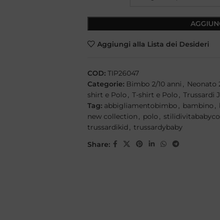
AGGIUN
Aggiungi alla Lista dei Desideri
COD:
TIP26047
Categorie:
Bimbo 2/10 anni
,
Neonato 
shirt e Polo
,
T-shirt e Polo
,
Trussardi 
Tag:
abbigliamentobimbo
,
bambino
,
new collection
,
polo
,
stilidivitababyc
trussardikid
,
trussardybaby
Share: