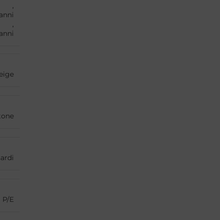
,
anni
,
anni
eige
tone
ardi
P/E