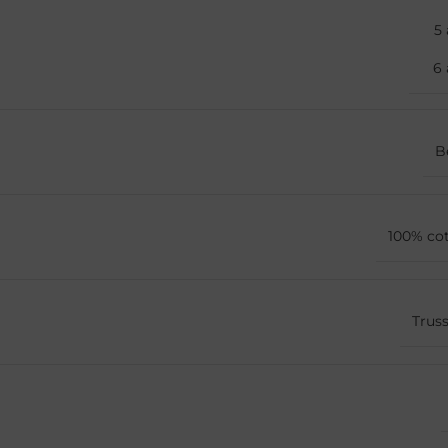
5 
6 
B
100% co
Truss