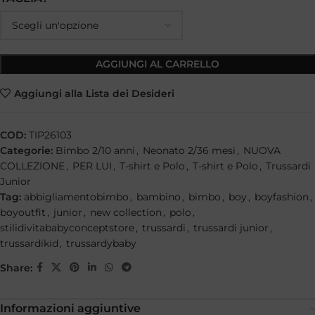
AGGIUNGI AL CARRELLO
Aggiungi alla Lista dei Desideri
COD:
TIP26103
Categorie:
Bimbo 2/10 anni
,
Neonato 2/36 mesi
,
NUOVA
COLLEZIONE
,
PER LUI
,
T-shirt e Polo
,
T-shirt e Polo
,
Trussardi
Junior
Tag:
abbigliamentobimbo
,
bambino
,
bimbo
,
boy
,
boyfashion
,
boyoutfit
,
junior
,
new collection
,
polo
,
stilidivitababyconceptstore
,
trussardi
,
trussardi junior
,
trussardikid
,
trussardybaby
Share:
Informazioni aggiuntive