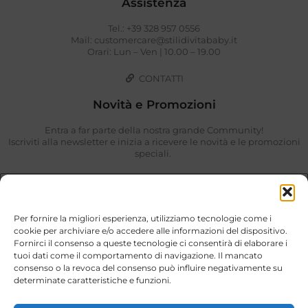
Assistenza
Tel.: +39 328 957 0556
Mail: customercare@stilidivitababy.it
Orari: Lun – Ven | 10.00 – 19.00
CONTATTI
Novità e Promozioni
Entra a far parte della nostra grande Community!
Iscriviti alla newsletter e inizia a ricevere le novità e le promozioni
speciali.
Per fornire la migliori esperienza, utilizziamo tecnologie come i
cookie per archiviare e/o accedere alle informazioni del dispositivo.
Fornirci il consenso a queste tecnologie ci consentirà di elaborare i
tuoi dati come il comportamento di navigazione. Il mancato
consenso o la revoca del consenso può influire negativamente su
determinate caratteristiche e funzioni.
Ho preso visione di quanto descritto nella
Privacy Policy
.