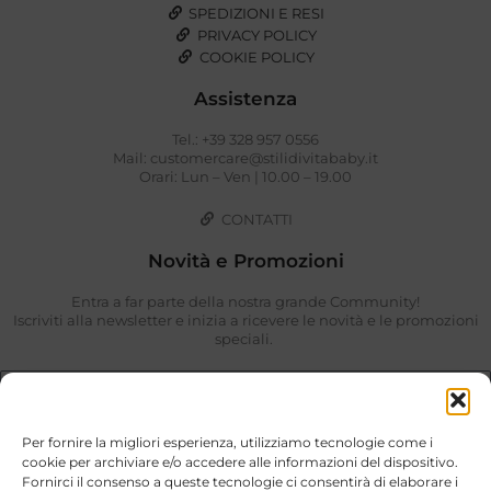
SPEDIZIONI E RESI
PRIVACY POLICY
COOKIE POLICY
Assistenza
Tel.: +39 328 957 0556
Mail: customercare@stilidivitababy.it
Orari: Lun – Ven | 10.00 – 19.00
CONTATTI
Novità e Promozioni
Entra a far parte della nostra grande Community!
Iscriviti alla newsletter e inizia a ricevere le novità e le promozioni
speciali.
Per fornire la migliori esperienza, utilizziamo tecnologie come i
cookie per archiviare e/o accedere alle informazioni del dispositivo.
Fornirci il consenso a queste tecnologie ci consentirà di elaborare i