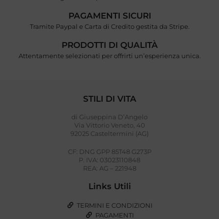
PAGAMENTI SICURI
Tramite Paypal e Carta di Credito gestita da Stripe.
PRODOTTI DI QUALITÀ
Attentamente selezionati per offrirti un’esperienza unica.
STILI DI VITA
di Giuseppina D’Angelo
Via Vittorio Veneto, 40
92025 Casteltermini (AG)
CF: DNG GPP 85T48 G273P
P. IVA: 03023110848
REA: AG – 221948
Links Utili
TERMINI E CONDIZIONI
PAGAMENTI