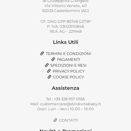
di Giuseppina D’Angelo
Via Vittorio Veneto, 40
92025 Casteltermini (AG)
CF: DNG GPP 85T48 G273P
P. IVA: 03023110848
REA: AG – 221948
Links Utili
TERMINI E CONDIZIONI
PAGAMENTI
SPEDIZIONI E RESI
PRIVACY POLICY
COOKIE POLICY
Assistenza
Tel.: +39 328 957 0556
Mail: customercare@stilidivitababy.it
Orari: Lun – Ven | 10.00 – 19.00
CONTATTI