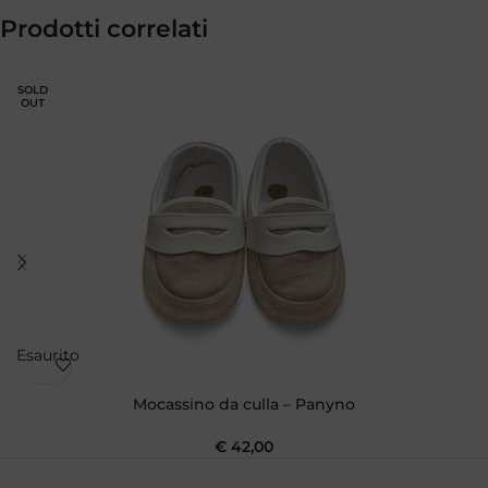
Prodotti correlati
SOLD
OUT
Esaurito
Mocassino da culla – Panyno
€
42,00