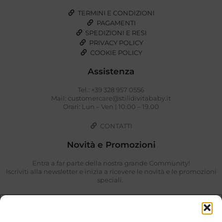
TERMINI E CONDIZIONI
PAGAMENTI
SPEDIZIONI E RESI
PRIVACY POLICY
COOKIE POLICY
Assistenza
Tel.: +39 328 957 0556
Mail: customercare@stilidivitababy.it
Orari: Lun – Ven | 10.00 – 19.00
CONTATTI
Novità e Promozioni
Entra a far parte della nostra grande Community!
Iscriviti alla newsletter e inizia a ricevere le novità e le promozioni
speciali.