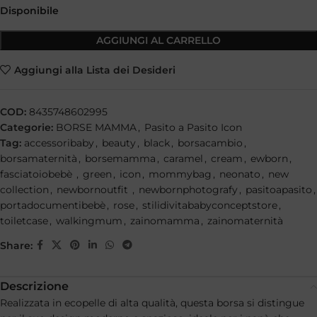
Disponibile
AGGIUNGI AL CARRELLO
Aggiungi alla Lista dei Desideri
COD:
8435748602995
Categorie:
BORSE MAMMA
,
Pasito a Pasito Icon
Tag:
accessoribaby
,
beauty
,
black
,
borsacambio
,
borsamaternità
,
borsemamma
,
caramel
,
cream
,
ewborn
,
fasciatoiobebè
,
green
,
icon
,
mommybag
,
neonato
,
new
collection
,
newbornoutfit
,
newbornphotografy
,
pasitoapasito
,
portadocumentibebè
,
rose
,
stilidivitababyconceptstore
,
toiletcase
,
walkingmum
,
zainomamma
,
zainomaternità
Share:
Descrizione
Realizzata in ecopelle di alta qualità, questa borsa si distingue