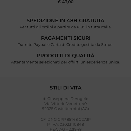
€
43,00
SPEDIZIONE IN 48H GRATUITA
Per tutti gli ordini a partire da € 99 in tutta Italia.
PAGAMENTI SICURI
Tramite Paypal e Carta di Credito gestita da Stripe.
PRODOTTI DI QUALITÀ
Attentamente selezionati per offrirti un’esperienza unica.
STILI DI VITA
di Giuseppina D’Angelo
Via Vittorio Veneto, 40
92025 Casteltermini (AG)
CF: DNG GPP 85T48 G273P
P. IVA: 03023110848
REA: AG – 221948