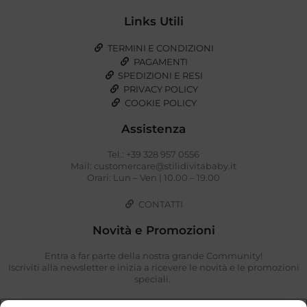
Links Utili
TERMINI E CONDIZIONI
PAGAMENTI
SPEDIZIONI E RESI
PRIVACY POLICY
COOKIE POLICY
Assistenza
Tel.: +39 328 957 0556
Mail: customercare@stilidivitababy.it
Orari: Lun – Ven | 10.00 – 19.00
CONTATTI
Novità e Promozioni
Entra a far parte della nostra grande Community!
Iscriviti alla newsletter e inizia a ricevere le novità e le promozioni
speciali.