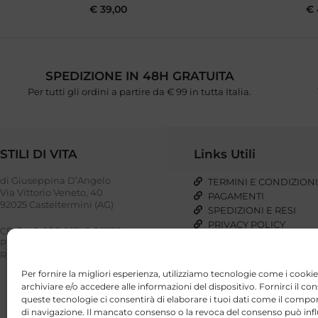
€
39,00
€
SPEDIZIONE IN 48H GRATUITA
Per tutti gli ordini a partire da € 99 in tutta Italia.
STILI DI VITA
Links Utili
di Giuseppina D’Angelo
TERMINI E CONDIZION
Via Vittorio Veneto, 40
PAGAMENTI
92025 Casteltermini (AG)
SPEDIZIONI E RESI
PRIVACY POLICY
CF: DNG GPP 85T48 G273P
COOKIE POLICY
P. IVA: 03023110848
REA: AG – 221948
Per fornire la migliori esperienza, utilizziamo tecnologie come i cookie
archiviare e/o accedere alle informazioni del dispositivo. Fornirci il co
queste tecnologie ci consentirà di elaborare i tuoi dati come il com
di navigazione. Il mancato consenso o la revoca del consenso può infl