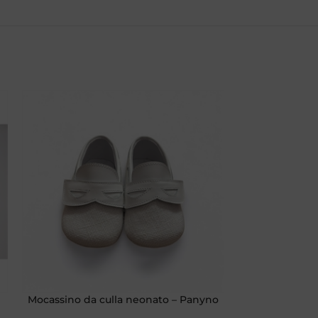
Mocassino da culla neonato – Panyno
Beauty Icon G