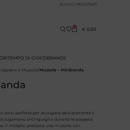
ACCEDI / REGISTRATI
0
€
0,00
ORI
TEMPO DI GIOCO
BRANDS
cappatoi e Mussole
Mussole – Minibanda
banda
 sono perfette per asciugare delicatamente il
sciugamano antirigurgito durante le poppate,
ne. Il modello presenta una mussola con