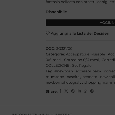
fantasia delicata con orsetti, conigli
Disponibile
AGGIUN
Aggiungi alla Lista dei Desideri
COD:
3G321/00
Categorie:
Accappatoi e Mussole
,
Acc
0/6 mesi
,
Corredino 0/6 mesi
,
Corred
COLLEZIONE
,
Set Regalo
Tag:
#newborn
,
accessoribaby
,
corre
mumtobe
,
nascita
,
neonato
,
new col
newbornphotografy
,
shoppingmamm
Share: