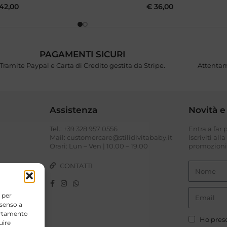
42,00
€
36,00
PAGAMENTI SICURI
Tramite Paypal e Carta di Credito gestita da Stripe.
Attentam
Assistenza
Novità e
Tel.: +39 328 957 0556
Entra a far
I
Mail: customercare@stilidivitababy.it
Iscriviti all
Orari: Lun – Ven | 10.00 – 19.00
promozioni 
CONTATTI
 per
nsenso a
portamento
Ho preso
uire