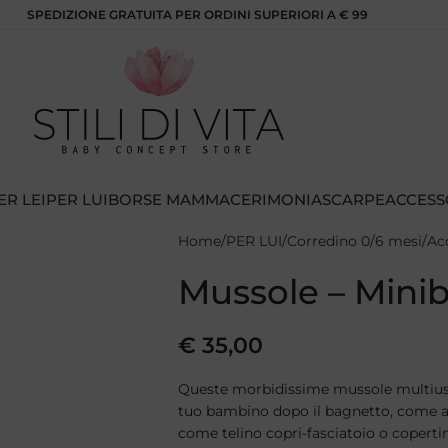
SPEDIZIONE GRATUITA PER ORDINI SUPERIORI A € 99
ER LEI
PER LUI
BORSE MAMMA
CERIMONIA
SCARPE
ACCESS
Home
PER LUI
Corredino 0/6 mesi
Ac
Mussole – Mini
€
35,00
Queste morbidissime mussole multiuso
tuo bambino dopo il bagnetto, come a
come telino copri-fasciatoio o coperti