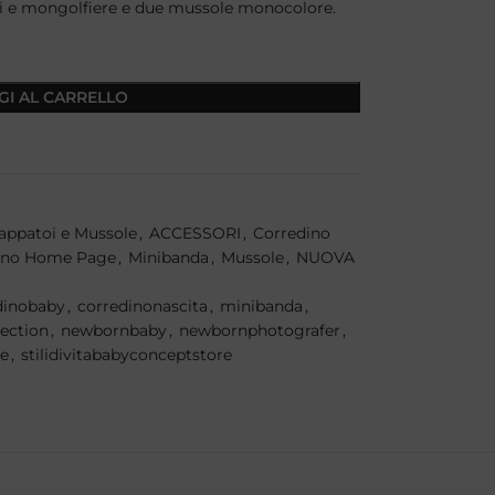
etti e mongolfiere e due mussole monocolore.
GI AL CARRELLO
appatoi e Mussole
,
ACCESSORI
,
Corredino
ino Home Page
,
Minibanda
,
Mussole
,
NUOVA
dinobaby
,
corredinonascita
,
minibanda
,
lection
,
newbornbaby
,
newbornphotografer
,
e
,
stilidivitababyconceptstore