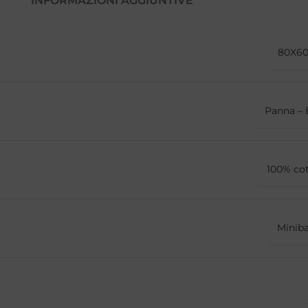
INFORMAZIONI AGGIUNTIVE
80X6
Panna – 
100% co
Minib