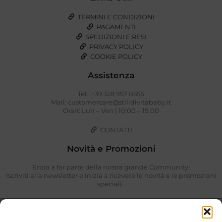
TERMINI E CONDIZIONI
PAGAMENTI
SPEDIZIONI E RESI
PRIVACY POLICY
COOKIE POLICY
Assistenza
Tel.: +39 328 957 0556
Mail: customercare@stilidivitababy.it
Orari: Lun – Ven | 10.00 – 19.00
CONTATTI
Novità e Promozioni
Entra a far parte della nostra grande Community!
Iscriviti alla newsletter e inizia a ricevere le novità e le promozioni
speciali.