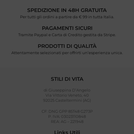
SPEDIZIONE IN 48H GRATUITA
Per tutti gli ordini a partire da € 99 in tutta Italia.
PAGAMENTI SICURI
Tramite Paypal e Carta di Credito gestita da Stripe.
PRODOTTI DI QUALITÀ
Attentamente selezionati per offrirti un’esperienza unica.
STILI DI VITA
di Giuseppina D’Angelo
Via Vittorio Veneto, 40
92025 Casteltermini (AG)
CF: DNG GPP 85T48 G273P
P. IVA: 03023110848
REA: AG – 221948
Links Utili