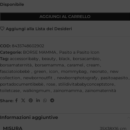
Disponibile
AGGIUNGI AL CARRELLO
Aggiungi alla Lista dei Desideri
COD:
8435748602902
Categorie:
BORSE MAMMA
,
Pasito a Pasito Icon
Tag:
accessoribaby
,
beauty
,
black
,
borsacambio
,
borsamaternità
,
borsemamma
,
caramel
,
cream
,
fasciatoiobebè
,
green
,
icon
,
mommybag
,
neonato
,
new
collection
,
newbornoutfit
,
newbornphotografy
,
pasitoapasito
,
portadocumentibebè
,
rose
,
stilidivitababyconceptstore
,
toiletcase
,
walkingmum
,
zainomamma
,
zainomaternità
Share:
Informazioni aggiuntive
MISURA
35X38X16 cm