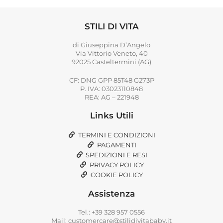
STILI DI VITA
di Giuseppina D’Angelo
Via Vittorio Veneto, 40
92025 Casteltermini (AG)
CF: DNG GPP 85T48 G273P
P. IVA: 03023110848
REA: AG – 221948
Links Utili
TERMINI E CONDIZIONI
PAGAMENTI
SPEDIZIONI E RESI
PRIVACY POLICY
COOKIE POLICY
Assistenza
Tel.: +39 328 957 0556
Mail: customercare@stilidivitababy.it