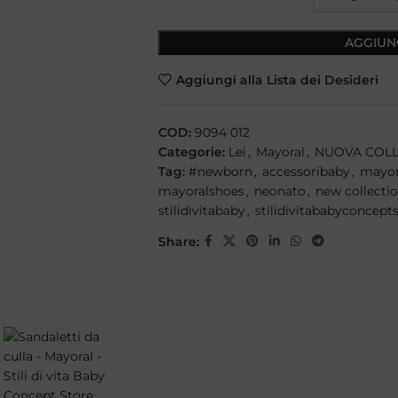
AGGIUN
Aggiungi alla Lista dei Desideri
COD:
9094 012
Categorie:
Lei
,
Mayoral
,
NUOVA COLL
Tag:
#newborn
,
accessoribaby
,
mayor
mayoralshoes
,
neonato
,
new collecti
stilidivitababy
,
stilidivitababyconcept
Share: