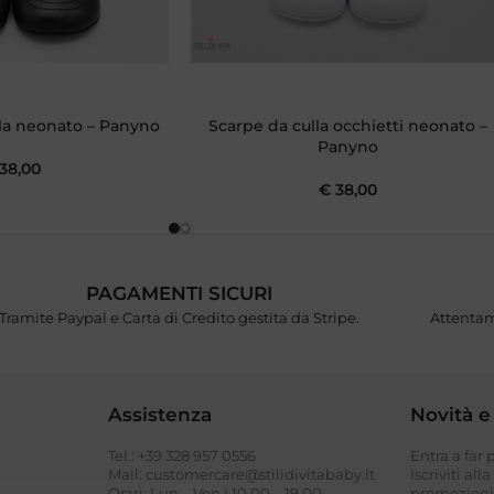
la neonato – Panyno
Scarpe da culla occhietti neonato –
Panyno
38,00
€
38,00
PAGAMENTI SICURI
Tramite Paypal e Carta di Credito gestita da Stripe.
Attentam
Assistenza
Novità e
Tel.: +39 328 957 0556
Entra a far
I
Mail: customercare@stilidivitababy.it
Iscriviti all
Orari: Lun – Ven | 10.00 – 19.00
promozioni 