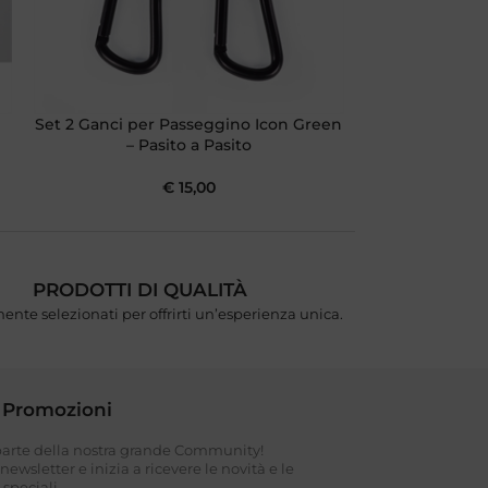
Set 2 Ganci per Passeggino Icon Green
Set 2 Ganci pe
– Pasito a Pasito
Pas
€
15,00
PRODOTTI DI QUALITÀ
ente selezionati per offrirti un’esperienza unica.
 Promozioni
 parte della nostra grande Community!
a newsletter e inizia a ricevere le novità e le
speciali.