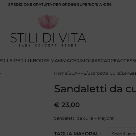
SPEDIZIONE GRATUITA PER ORDINI SUPERIORI A € 99
ER LEI
PER LUI
BORSE MAMMA
CERIMONIA
SCARPE
ACCESS
Home
SCARPE
Scarpette Culla
Lei
San
Sandaletti da cu
€
23,00
Sandaletti da culla – Mayoral
TAGLIA MAYORAL