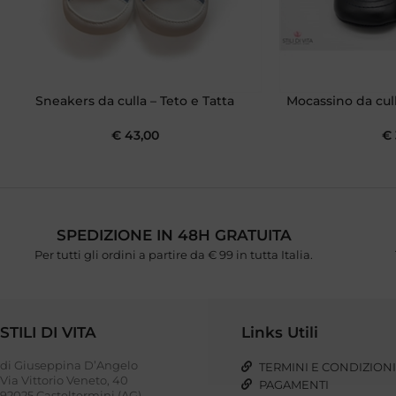
Sneakers da culla – Teto e Tatta
Mocassino da cul
€
43,00
€
SPEDIZIONE IN 48H GRATUITA
Per tutti gli ordini a partire da € 99 in tutta Italia.
STILI DI VITA
Links Utili
di Giuseppina D’Angelo
TERMINI E CONDIZION
Via Vittorio Veneto, 40
PAGAMENTI
92025 Casteltermini (AG)