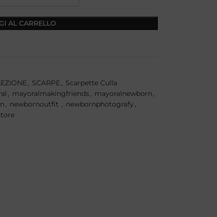
GI AL CARRELLO
EZIONE
,
SCARPE
,
Scarpette Culla
al
,
mayoralmakingfriends
,
mayoralnewborn
,
on
,
newbornoutfit
,
newbornphotografy
,
store